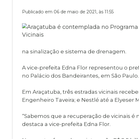
Museu Digit
UBS
Publicado em 06 de maio de 2021, às 11:55
Cemitérios
Obituário
Velório do D
Consulta de
na sinalização e sistema de drenagem.
A vice-prefeita Edna Flor representou o pre
no Palácio dos Bandeirantes, em São Paulo.
Em Araçatuba, três estradas vicinais recebe
Engenheiro Taveira; e Nestlé até a Elyeser 
“Sabemos que a recuperação de vicinais é 
destaca a vice-prefeita Edna Flor.