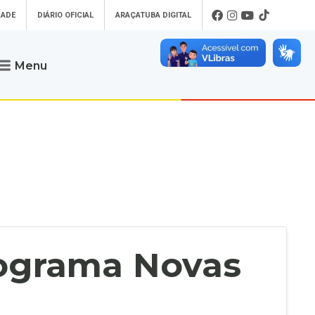
DADE
DIÁRIO OFICIAL
ARAÇATUBA DIGITAL
Menu
Atendimento
o que procura
Será um prazer atendê-lo
 um Pet
Telefone
: (18) 3607-6500
ses)
Endereço da Prefeitura de
Araçatuba
Rua Coelho Neto, 73, Vila São Paulo,
uba Digital
Araçatuba - SP, CEP: 16015-920
zar Guias de
Horário de Atendimento
:
as Atrasadas
O horário de atendimento ao
contribuinte é realizado de segunda a
rograma Novas
sexta-feira das
8h30 até as 16h30
.
de Serviços
rsos
Ouvidoria
e-SIC
oads
Fale Conosco