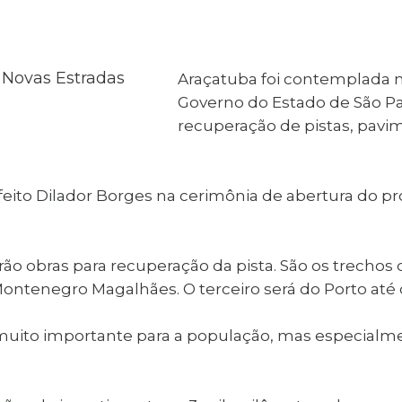
al de Araçatuba
Impressão da 2ª Via
IPTU D
Carnê de IPTU
Leis e Decretos
Obras 
Municipais
ia
Araçatuba foi contemplada n
Sala do
Vacina
 Sepultados
Empreendedor
Governo do Estado de São Pa
Vagas de Emprego
Vagas 
recuperação de pistas, pavi
feito Dilador Borges na cerimônia de abertura do pr
rão obras para recuperação da pista. São os trechos 
Montenegro Magalhães. O terceiro será do Porto até o
muito importante para a população, mas especialmen