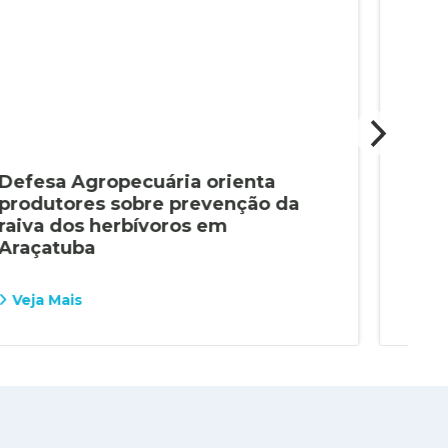
Defesa Agropecuária orienta
Dec
produtores sobre prevenção da
de 
raiva dos herbívoros em
int
Araçatuba
Ara
Veja Mais
Vej