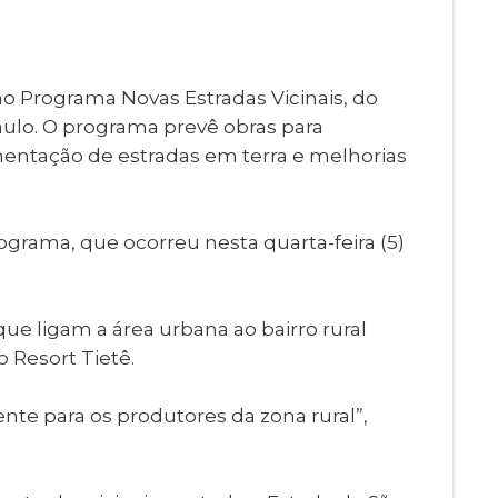
Imprensa
igital
Webmail
Paralisadas
o Programa Novas Estradas Vicinais, do
ção
ulo. O programa prevê obras para
de Estágio
mentação de estradas em terra e melhorias
ograma, que ocorreu nesta quarta-feira (5)
que ligam a área urbana ao bairro rural
 Resort Tietê.
te para os produtores da zona rural”,