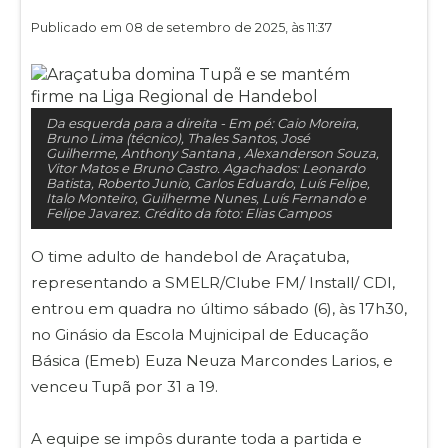
Publicado em 08 de setembro de 2025, às 11:37
Da esquerda para a direita - Em pé: Caio Moreira,
Bruno Lima (técnico), Thales Santos, José
Guilherme, Anthony Santana , Alexanderson Souza,
Vitor Matos e Bruno Castro. Agachados: Leonardo
Batista, Roberto Junio, Carlos Eduardo, Luís Felipe,
Italo Monteiro, Guilherme Nunes, Luís Fernando e
Felipe Javarez. Crédito da foto: Elias Campos
O time adulto de handebol de Araçatuba,
representando a SMELR/Clube FM/ Install/ CDI,
entrou em quadra no último sábado (6), às 17h30,
no Ginásio da Escola Mujnicipal de Educação
Básica (Emeb) Euza Neuza Marcondes Larios, e
venceu Tupã por 31 a 19.
A equipe se impôs durante toda a partida e