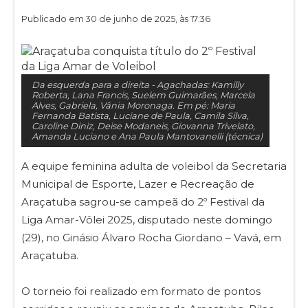
Publicado em 30 de junho de 2025, às 17:36
Da esquerda para a direita - Agachadas: Kamilly
Roberta, Lana Francis, Suelem Guimarães, Marcela
Alves, Gabriela, Vânia Moronaga. Em pé: Maria
Fernanda Batista, Luciane de Paula, Camila Silva,
Caroline Diniz, Deise Modaneis, Giovanna Trivelato,
Amanda Luciano e Ana Paula Mantovanelli (técnica)
A equipe feminina adulta de voleibol da Secretaria
Municipal de Esporte, Lazer e Recreação de
Araçatuba sagrou-se campeã do 2º Festival da
Liga Amar-Vôlei 2025, disputado neste domingo
(29), no Ginásio Álvaro Rocha Giordano – Vavá, em
Araçatuba.
O torneio foi realizado em formato de pontos