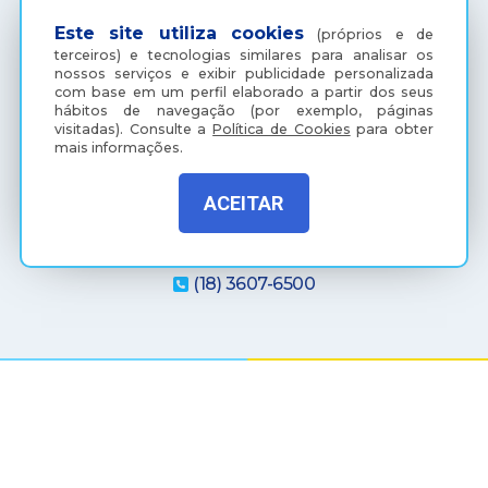
Licitações
Araçatuba Digital
Este site utiliza cookies
(próprios e de
terceiros) e tecnologias similares para analisar os
nossos serviços e exibir publicidade personalizada
com base em um perfil elaborado a partir dos seus
hábitos de navegação (por exemplo, páginas
visitadas).
Consulte a
Política de Cookies
para obter
mais informações.
ACEITAR
(18) 3607-6500
Rua Coelho Neto, 73, Vila São Paulo, Araçatuba - SP, CEP:
16015-920
Política de Privacidade