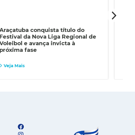
Araçatuba conquista título do
Alu
Festival da Nova Liga Regional de
con
Voleibol e avança invicta à
Pau
próxima fase
Veja Mais
Vej