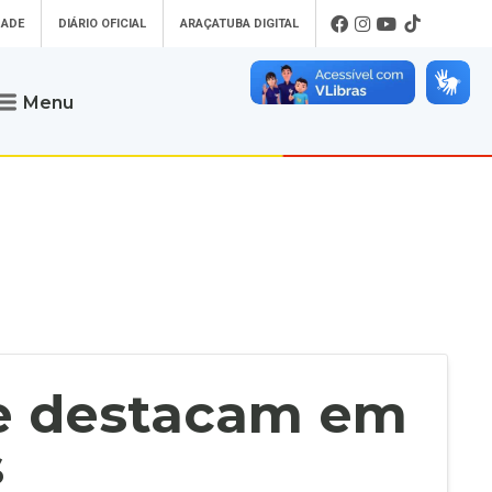
DADE
DIÁRIO OFICIAL
ARAÇATUBA DIGITAL
Menu
Atendimento
o que procura
Será um prazer atendê-lo
 um Pet
Telefone
: (18) 3607-6500
ses)
Endereço da Prefeitura de
Araçatuba
Rua Coelho Neto, 73, Vila São Paulo,
uba Digital
Araçatuba - SP, CEP: 16015-920
zar Guias de
Horário de Atendimento
:
as Atrasadas
O horário de atendimento ao
contribuinte é realizado de segunda a
se destacam em
sexta-feira das
8h30 até as 16h30
.
de Serviços
rsos
s
Ouvidoria
e-SIC
oads
Fale Conosco