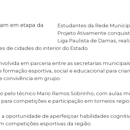
al de Araçatuba
Impressão da 2ª Via
IPTU D
Carnê de IPTU
Leis e Decretos
Obras 
Municipais
ia
Estudantes da Rede Municipa
Sala do
Vacina
 Sepultados
Empreendedor
Projeto Ativamente conquista
Vagas de Emprego
Vagas 
Liga Paulista de Damas, real
s de cidades do interior do Estado.
nvolvida em parceria entre as secretarias municipa
e formação esportiva, social e educacional para cri
 e convivência em grupo.
 pelo técnico Mario Ramos Sobrinho, com aulas min
 para competições e participação em torneios regio
 a oportunidade de aperfeiçoar habilidades cogniti
em competições esportivas da região.