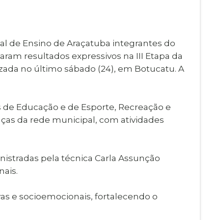
Imprensa
igital
Webmail
Paralisadas
l de Ensino de Araçatuba integrantes do
ção
ram resultados expressivos na III Etapa da
de Estágio
izada no último sábado (24), em Botucatu. A
is de Educação e de Esporte, Recreação e
anças da rede municipal, com atividades
istradas pela técnica Carla Assunção
nais.
vas e socioemocionais, fortalecendo o