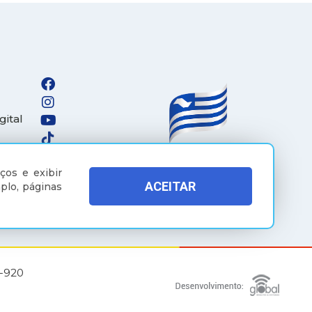
gital
ços e exibir
ACEITAR
plo, páginas
5-920