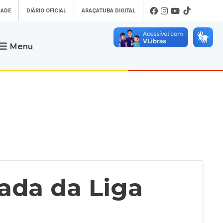
DADE
DIÁRIO OFICIAL
ARAÇATUBA DIGITAL
Menu
Atendimento
o que procura
Será um prazer atendê-lo
 um Pet
Telefone
: (18) 3607-6500
ses)
Endereço da Prefeitura de
Araçatuba
Rua Coelho Neto, 73, Vila São Paulo,
uba Digital
Araçatuba - SP, CEP: 16015-920
zar Guias de
Horário de Atendimento
:
as Atrasadas
O horário de atendimento ao
contribuinte é realizado de segunda a
ada da Liga
sexta-feira das
8h30 até as 16h30
.
de Serviços
rsos
Ouvidoria
e-SIC
oads
Fale Conosco