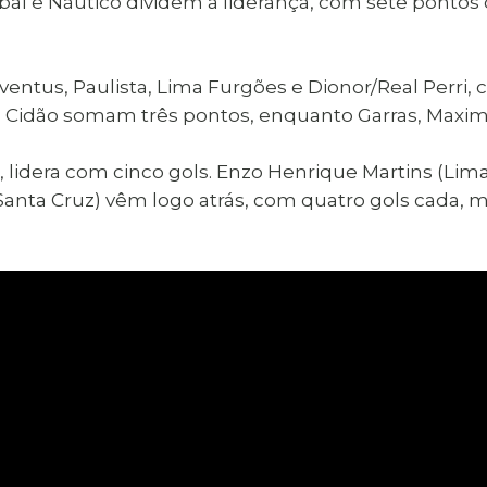
bal e Náutico dividem a liderança, com sete pontos
ventus, Paulista, Lima Furgões e Dionor/Real Perri
do Cidão somam três pontos, enquanto Garras, Maxim
c, lidera com cinco gols. Enzo Henrique Martins (Li
(Santa Cruz) vêm logo atrás, com quatro gols cada, 