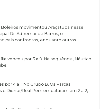
Imprensa
igital
Webmail
Paralisadas
ção
os Boleiros movimentou Araçatuba nesse
de Estágio
ipal Dr. Adhemar de Barros, o
cipais confrontos, enquanto outros
lia venceu por 3 a 0. Na sequência, Náutico
ube.
 por 4 a 1. No Grupo B, Os Parças
as e Dionor/Real Perri empataram em 2 a 2,