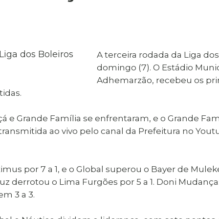
al de Araçatuba
Impressão da 2ª Via
IPTU D
Carnê de IPTU
Leis e Decretos
Obras 
Municipais
ia
Sala do
Vacina
 Sepultados
Empreendedor
A terceira rodada da Liga d
Vagas de Emprego
Vagas 
domingo (7). O Estádio Munic
Adhemarzão, recebeu os prin
idas.
á e Grande Família se enfrentaram, e o Grande Famí
ransmitida ao vivo pelo canal da Prefeitura no Yout
s por 7 a 1, e o Global superou o Bayer de Mulekes
Cruz derrotou o Lima Furgões por 5 a 1. Doni Mudanç
em 3 a 3.