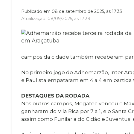
Museu Digit
UBS
Publicado em 08 de setembro de 2025, às 17:33
Cemitérios
Obituário
Atualização: 08/09/2025, às 17:39
Velório do D
Consulta de
campos da cidade também receberam part
No primeiro jogo do Adhemarzão, Inter Araç
e Paulista empataram em 4 a 4 em partida t
DESTAQUES DA RODADA
Nos outros campos, Megatec venceu o Maximu
ganharam do Vila Rica por 7 a 1, e o Santa 
assim como Funilaria do Cidão e Juventus, 