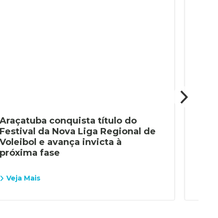
Araçatuba conquista título do
Alu
Festival da Nova Liga Regional de
con
Voleibol e avança invicta à
Pau
próxima fase
Veja Mais
Vej