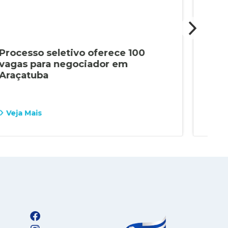
Processo seletivo oferece 100
Pro
vagas para negociador em
Emp
Araçatuba
tem
Veja Mais
Vej