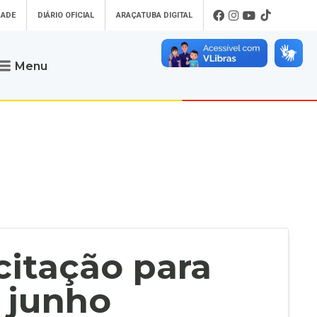
DADE
DIÁRIO OFICIAL
ARAÇATUBA DIGITAL
Menu
Atendimento
o que procura
Será um prazer atendê-lo
 um Pet
Telefone
: (18) 3607-6500
ses)
Endereço da Prefeitura de
Araçatuba
Rua Coelho Neto, 73, Vila São Paulo,
uba Digital
Araçatuba - SP, CEP: 16015-920
zar Guias de
Horário de Atendimento
:
as Atrasadas
O horário de atendimento ao
contribuinte é realizado de segunda a
citação para
sexta-feira das
8h30 até as 16h30
.
de Serviços
rsos
e junho
Ouvidoria
e-SIC
oads
Fale Conosco