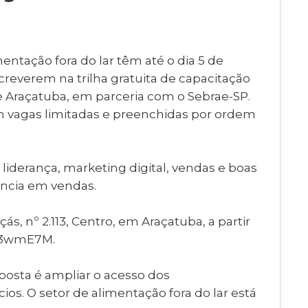
Imprensa
igital
Webmail
Paralisadas
entação fora do lar têm até o dia 5 de
ção
nscreverem na trilha gratuita de capacitação
de Estágio
e Araçatuba, em parceria com o Sebrae-SP.
m vagas limitadas e preenchidas por ordem
 liderança, marketing digital, vendas e boas
iência em vendas.
ás, nº 2.113, Centro, em Araçatuba, a partir
7pV3wmE7M.
osta é ampliar o acesso dos
os. O setor de alimentação fora do lar está