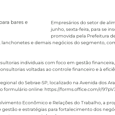
al de Araçatuba
Impressão da 2ª Via
IPTU D
Carnê de IPTU
Leis e Decretos
Obras 
Municipais
ia
Empresários do setor de alim
Sala do
Vacina
 Sepultados
Empreendedor
junho, sexta-feira, para se i
Vagas de Emprego
Vagas 
promovida pela Prefeitura d
es, lanchonetes e demais negócios do segmento, co
nsultorias individuais com foco em gestão financeira,
onsultorias voltadas ao controle financeiro e à efic
regional do Sebrae-SP, localizado na Avenida dos Araç
elo formulário online: https://forms.office.com/r/9
lvimento Econômico e Relações do Trabalho, a prop
estão e estratégias para fortalecimento dos negóci