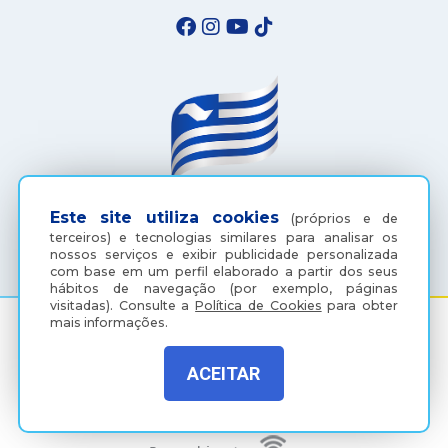
Este site utiliza cookies
(próprios e de
(18) 3607-6500
terceiros) e tecnologias similares para analisar os
nossos serviços e exibir publicidade personalizada
com base em um perfil elaborado a partir dos seus
hábitos de navegação (por exemplo, páginas
visitadas).
Consulte a
Política de Cookies
para obter
mais informações.
Rua Coelho Neto, 73, Vila São Paulo, Araçatuba - SP, CEP:
ACEITAR
16015-920
Política de Privacidade