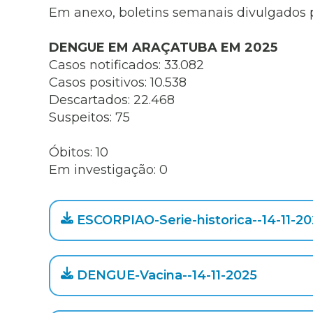
Museu Digit
Em anexo, boletins semanais divulgados p
UBS
Cemitérios
Obituário
DENGUE EM ARAÇATUBA EM 2025
Velório do D
Casos notificados: 33.082
Consulta de
Casos positivos: 10.538
Descartados: 22.468
Suspeitos: 75
Óbitos: 10
Em investigação: 0
ESCORPIAO-Serie-historica--14-11-2
DENGUE-Vacina--14-11-2025