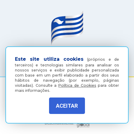
(18) 3607-6500
Este site utiliza cookies
(próprios e de
terceiros) e tecnologias similares para analisar os
nossos serviços e exibir publicidade personalizada
com base em um perfil elaborado a partir dos seus
hábitos de navegação (por exemplo, páginas
visitadas).
Consulte a
Política de Cookies
para obter
mais informações.
Rua Coelho Neto, 73, Vila São Paulo, Araçatuba - SP, CEP:
16015-920
ACEITAR
Política de Privacidade