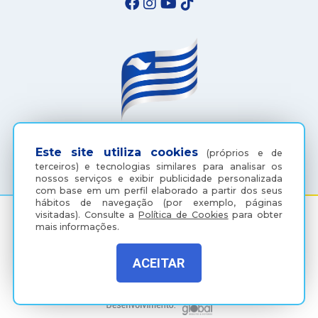
(18) 3607-6500
Este site utiliza cookies
(próprios e de
terceiros) e tecnologias similares para analisar os
nossos serviços e exibir publicidade personalizada
com base em um perfil elaborado a partir dos seus
hábitos de navegação (por exemplo, páginas
visitadas).
Consulte a
Política de Cookies
para obter
mais informações.
Rua Coelho Neto, 73, Vila São Paulo, Araçatuba - SP, CEP:
16015-920
ACEITAR
Política de Privacidade