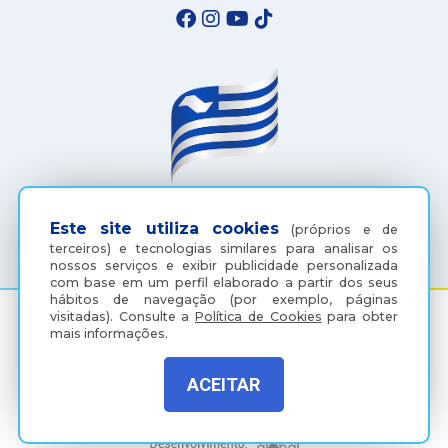
(18) 3607-6500
Este site utiliza cookies
(próprios e de
terceiros) e tecnologias similares para analisar os
nossos serviços e exibir publicidade personalizada
com base em um perfil elaborado a partir dos seus
hábitos de navegação (por exemplo, páginas
visitadas).
Consulte a
Política de Cookies
para obter
mais informações.
Rua Coelho Neto, 73, Vila São Paulo, Araçatuba - SP, CEP:
16015-920
ACEITAR
Política de Privacidade