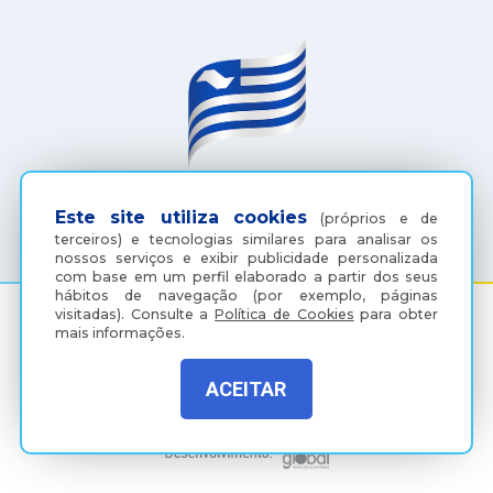
(18) 3607-6500
Este site utiliza cookies
(próprios e de
terceiros) e tecnologias similares para analisar os
nossos serviços e exibir publicidade personalizada
com base em um perfil elaborado a partir dos seus
hábitos de navegação (por exemplo, páginas
visitadas).
Consulte a
Política de Cookies
para obter
mais informações.
Rua Coelho Neto, 73, Vila São Paulo, Araçatuba - SP, CEP:
16015-920
ACEITAR
Política de Privacidade