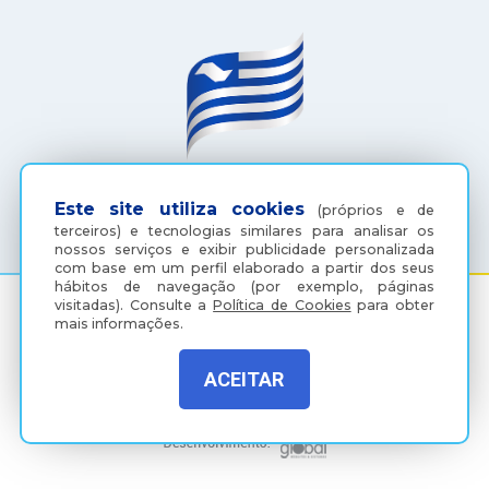
(18) 3607-6500
Este site utiliza cookies
(próprios e de
terceiros) e tecnologias similares para analisar os
nossos serviços e exibir publicidade personalizada
com base em um perfil elaborado a partir dos seus
hábitos de navegação (por exemplo, páginas
visitadas).
Consulte a
Política de Cookies
para obter
mais informações.
Rua Coelho Neto, 73, Vila São Paulo, Araçatuba - SP, CEP:
16015-920
ACEITAR
Política de Privacidade