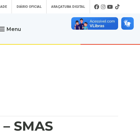
DADE
DIÁRIO OFICIAL
ARAÇATUBA DIGITAL
Menu
Atendimento
o que procura
Será um prazer atendê-lo
 um Pet
Telefone
: (18) 3607-6500
ses)
Endereço da Prefeitura de
Araçatuba
Rua Coelho Neto, 73, Vila São Paulo,
uba Digital
Araçatuba - SP, CEP: 16015-920
zar Guias de
Horário de Atendimento
:
as Atrasadas
O horário de atendimento ao
contribuinte é realizado de segunda a
sexta-feira das
8h30 até as 16h30
.
de Serviços
 – SMAS
rsos
Ouvidoria
e-SIC
oads
Fale Conosco