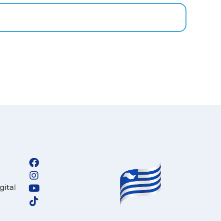
Imprensa
igital
Webmail
Paralisadas
ção
de Estágio
gital