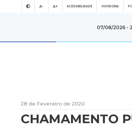
A-
A+
ACESSIBILIDADE
OUVIDORIA
PO
07/08/2026 - 
A Prefeitura
Servi
A Prefeitura d
Conheça mais sobre a nossa prefeitura
diversos servi
gratuitos
A Prefeitura
Secretarias
Para o Cida
Estatutos
Notícias
Para o Serv
Transparência
Primeira Infância
Para as Em
Vídeos
Acesso à
Informação
VAF | ICMS (
Agenda
Licitações
28 de Fevereiro de 2020
Conhe
Avisos Públicos
Conselhos
Conheça mais
CHAMAMENTO PÚB
Merenda Escolar
Sustentabilidade
Araçatuba
Boletins
Saúde
A Cidade
Epidemiológicos
Turismo